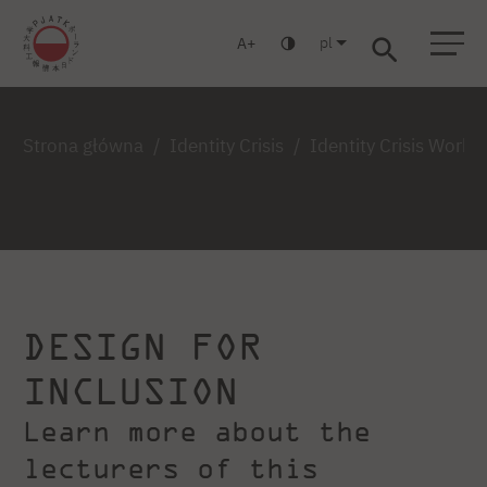
pl
A
Warszawa
Gdańsk
Liceum
Studia podyplomowe
Studia MBA
Zaloguj się
Strona główna
Identity Crisis
Identity Crisis Work
DESIGN FOR
INCLUSION
Learn more about the
lecturers of this