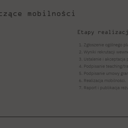
czące mobilności
Etapy realizac
Zgłoszenie ogólnego pl
Wyniki rekrutacji wewn
Ustalenie i akceptacja 
Podpisanie teaching/tr
Podpisanie umowy gran
Realizacja mobilności.
Raport i publikacja rez