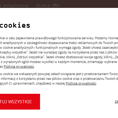
a podyplomowe
Studia MBA
Badania
Dla
Dl
lni
w PJATK
naukowe
studenta
pr
cookies
Wymiany Międzynarodowej
Mobilność kadry
ookie w celu zapewnienia prawidłowego funkcjonowania serwisu. Możemy równi
ach analitycznych w szczególności dopasowania treści reklamowych do Twoich pre
ie
ch
ickiego
Transfer z innej uczelni
Studia stacjonarne I st. PL
Wymiana z Japonią
JICA
Opłaty za studia
Studia stacjonarne I st. EN
Erasmus+
Wirtualna Polska
ów cookie analitycznych i funkcjonalnych wymaga zgody. Jeżeli chcesz zaakcepto
ia.
rz
,
Redukcja czesnego
Studia stacjonarne II st. PL
Uczelnie partnerskie
Orange Polska
Stypendia
Studia stacjonarne II st. EN
Dla studentów
akceptuj wszystkie”. Jeżeli nie wyrażasz zgody na korzystanie przez nas z plików
a
ektach,
ałaniami
kie, kliknij „Odrzuć wszystkie”. Jeżeli chcesz dostosować swoje zgody, kliknij „Z
Dni otwarte PJATK
Studia niestacjonarne I st. PL
Mobilność kadry
Wirtualny spacer po uczelni
Studia niestacjonarne II st. PL
Staże w Japonii
adry
ą z wyrażonych zgód możesz wycofać w każdym momencie, zmieniając wybrane u
Kalendarium wydarzeń
Studia niestacjonarne blended
Kontakt
Rozkład roku akademickiego
Studia niestacjonarne blended
esz
Polityce prywatności
.
rekrutacyjnych
learning * I st. PL
learning * I st. EN
ków cookie we wskazanych powyżej celach związane jest z przetwarzaniem Twoi
Konsultacje teczek SNM
Studia niestacjonarne blended
Kontakt
informacji o korzystaniu przez nas plików cookie oraz o przetwarzaniu Twoich
* Z wykorzystaniem metod i technik
learning * II st. PL
ących Ci uprawnieniach, znajdziesz w naszej
Polityce prywatności
.
kształcenia na odległość
TUJ WSZYSTKIE
Z
O nas
O Biurze Prasowym
Organy
Press pack
Dla nowych studentów
Spotkania tematyczne z PJATK
lne
Komisje
Aktualności i komunikaty
Delegaci
Baza ekspertów PJATK