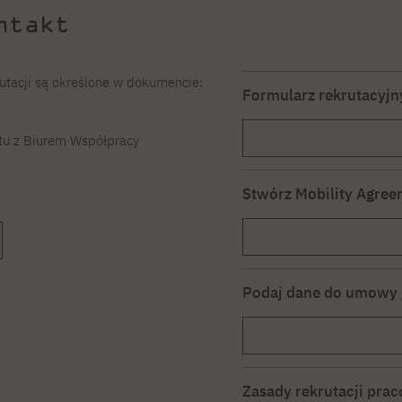
ntakt
utacji są określone w dokumencie:
Formularz rekrutacyjn
tu z Biurem Współpracy
Stwórz Mobility Agree
Podaj dane do umowy 
Zasady rekrutacji pr