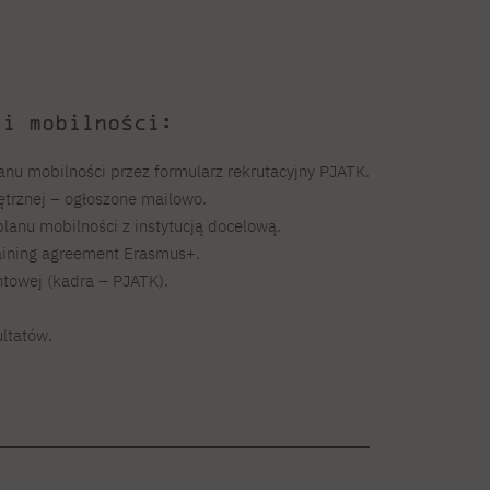
ji mobilności:
anu mobilności przez formularz rekrutacyjny PJATK.
ętrznej – ogłoszone mailowo.
planu mobilności z instytucją docelową.
aining agreement Erasmus+.
towej (kadra – PJATK).
ultatów.