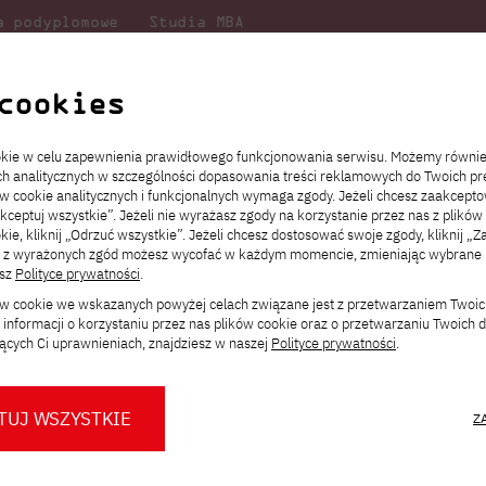
a podyplomowe
Studia MBA
Badania
Dla
Dl
lni
w PJATK
naukowe
studenta
pr
cookies
wiadomienie o publicznej obronie rozprawy doktorskiej mgr. Alberta Ś
ookie w celu zapewnienia prawidłowego funkcjonowania serwisu. Możemy równi
ach analitycznych w szczególności dopasowania treści reklamowych do Twoich pre
ie
ch
ickiego
Transfer z innej uczelni
Studia stacjonarne I st. PL
Wymiana z Japonią
JICA
Opłaty za studia
Studia stacjonarne I st. EN
Erasmus+
Wirtualna Polska
ów cookie analitycznych i funkcjonalnych wymaga zgody. Jeżeli chcesz zaakcepto
ia.
rz
,
Redukcja czesnego
Studia stacjonarne II st. PL
Uczelnie partnerskie
Orange Polska
Stypendia
Studia stacjonarne II st. EN
Dla studentów
akceptuj wszystkie”. Jeżeli nie wyrażasz zgody na korzystanie przez nas z plików
a
ektach,
ałaniami
kie, kliknij „Odrzuć wszystkie”. Jeżeli chcesz dostosować swoje zgody, kliknij „Z
Dni otwarte PJATK
Studia niestacjonarne I st. PL
Mobilność kadry
Wirtualny spacer po uczelni
Studia niestacjonarne II st. PL
Staże w Japonii
ie o publicznej obro
ą z wyrażonych zgód możesz wycofać w każdym momencie, zmieniając wybrane u
Kalendarium wydarzeń
Studia niestacjonarne blended
Kontakt
Rozkład roku akademickiego
Studia niestacjonarne blended
esz
Polityce prywatności
.
rekrutacyjnych
learning * I st. PL
learning * I st. EN
 mgr. Alberta Śledzi
ków cookie we wskazanych powyżej celach związane jest z przetwarzaniem Twoi
Konsultacje teczek SNM
Studia niestacjonarne blended
Kontakt
informacji o korzystaniu przez nas plików cookie oraz o przetwarzaniu Twoich
* Z wykorzystaniem metod i technik
learning * II st. PL
ących Ci uprawnieniach, znajdziesz w naszej
Polityce prywatności
.
kształcenia na odległość
pliny Informatyka Techniczna i
 Akademii Technik Komputerowych
TUJ WSZYSTKIE
Z
prawy doktorskiej mgr Alberta
O nas
O Biurze Prasowym
Organy
Press pack
Dla nowych studentów
Spotkania tematyczne z PJATK
Komisje
Aktualności i komunikaty
Delegaci
Baza ekspertów PJATK