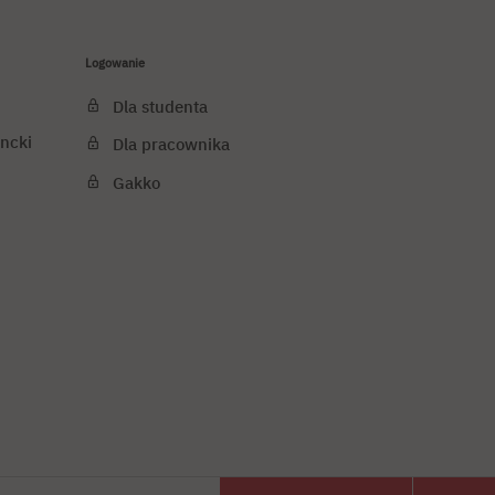
Logowanie
Dla studenta
ncki
Dla pracownika
Gakko
j cookies
PJATK 2026