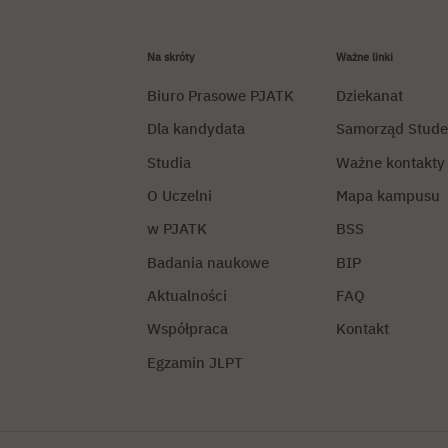
Na skróty
Ważne linki
Biuro Prasowe PJATK
Dziekanat
Dla kandydata
Samorząd Stude
Studia
Ważne kontakty
O Uczelni
Mapa kampusu
w PJATK
BSS
Badania naukowe
BIP
Aktualności
FAQ
Współpraca
Kontakt
Egzamin JLPT
Polityka prywatności
Zarządza