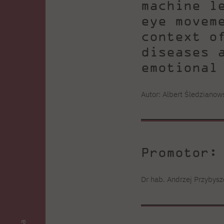
machine l
eye movem
context o
diseases 
emotional
Autor: Albert Śledzianow
Promotor:
Dr hab. Andrzej Przybys