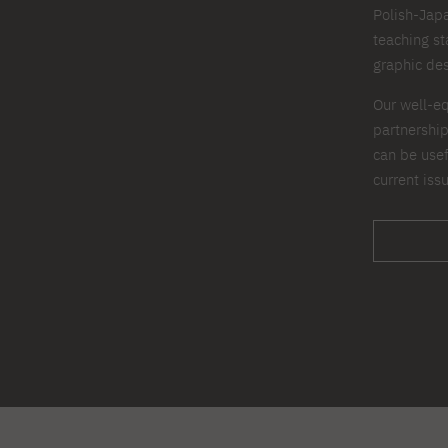
Polish-Jap
teaching sta
graphic des
Our well-eq
partnershi
can be usef
current iss