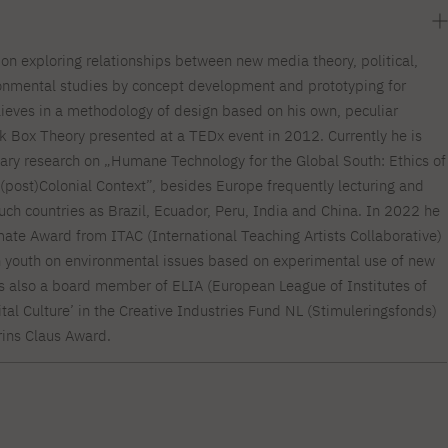
 on exploring relationships between new media theory, political,
ironmental studies by concept development and prototyping for
lieves in a methodology of design based on his own, peculiar
ck Box Theory presented at a TEDx event in 2012. Currently he is
nary research on „Humane Technology for the Global South: Ethics of
 (post)Colonial Context”, besides Europe frequently lecturing and
uch countries as Brazil, Ecuador, Peru, India and China. In 2022 he
mate Award from ITAC (International Teaching Artists Collaborative)
h youth on environmental issues based on experimental use of new
 is also a board member of ELIA (European League of Institutes of
gital Culture’ in the Creative Industries Fund NL (Stimuleringsfonds)
rins Claus Award.