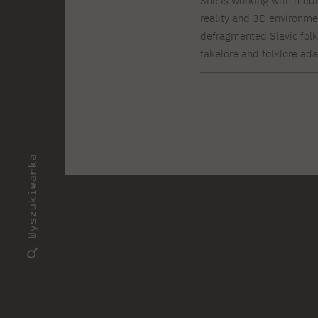
She is working with med
reality and 3D environmen
defragmented Slavic folkl
fakelore and folklore a
Wyszukiwarka