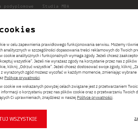
a podyplomowe
Studia MBA
Badania
Dla
Dl
lni
w PJATK
naukowe
studenta
pr
cookies
tity Crisis Workshops
Slavic Glitch LECTURERS
ookie w celu zapewnienia prawidłowego funkcjonowania serwisu. Możemy równi
ach analitycznych w szczególności dopasowania treści reklamowych do Twoich pre
ie
ch
ickiego
Transfer z innej uczelni
Studia stacjonarne I st. PL
Wymiana z Japonią
JICA
Opłaty za studia
Studia stacjonarne I st. EN
Erasmus+
Wirtualna Polska
ów cookie analitycznych i funkcjonalnych wymaga zgody. Jeżeli chcesz zaakcepto
ia.
rz
,
Redukcja czesnego
Studia stacjonarne II st. PL
Uczelnie partnerskie
Orange Polska
Stypendia
Studia stacjonarne II st. EN
Dla studentów
akceptuj wszystkie”. Jeżeli nie wyrażasz zgody na korzystanie przez nas z plików
a
ektach,
ałaniami
kie, kliknij „Odrzuć wszystkie”. Jeżeli chcesz dostosować swoje zgody, kliknij „Z
Dni otwarte PJATK
Studia niestacjonarne I st. PL
Mobilność kadry
Wirtualny spacer po uczelni
Studia niestacjonarne II st. PL
Staże w Japonii
ą z wyrażonych zgód możesz wycofać w każdym momencie, zmieniając wybrane u
Kalendarium wydarzeń
Studia niestacjonarne blended
Kontakt
Rozkład roku akademickiego
Studia niestacjonarne blended
esz
Polityce prywatności
.
rekrutacyjnych
learning * I st. PL
learning * I st. EN
ków cookie we wskazanych powyżej celach związane jest z przetwarzaniem Twoi
Konsultacje teczek SNM
Studia niestacjonarne blended
Kontakt
informacji o korzystaniu przez nas plików cookie oraz o przetwarzaniu Twoich
* Z wykorzystaniem metod i technik
ITCH
learning * II st. PL
ących Ci uprawnieniach, znajdziesz w naszej
Polityce prywatności
.
kształcenia na odległość
out the lecturers of this workshop
TUJ WSZYSTKIE
Z
O nas
O Biurze Prasowym
Organy
Press pack
Dla nowych studentów
Spotkania tematyczne z PJATK
Komisje
Aktualności i komunikaty
Delegaci
Baza ekspertów PJATK