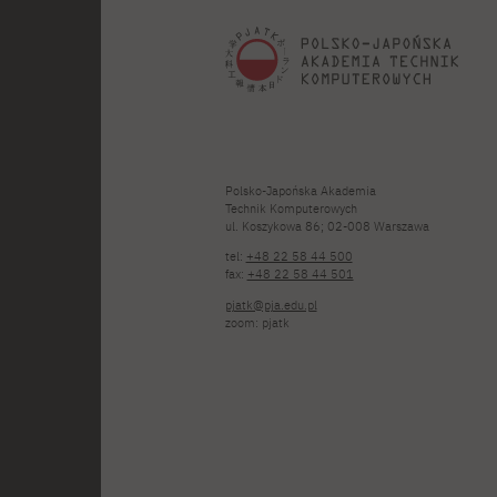
Polsko-Japońska Akademia
Technik Komputerowych
ul. Koszykowa 86; 02-008 Warszawa
tel:
+48 22 58 44 500
fax:
+48 22 58 44 501
pjatk@pja.edu.pl
zoom: pjatk