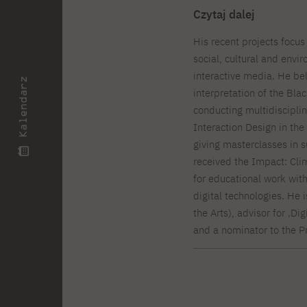
Czytaj dalej
His recent projects focus
social, cultural and env
interactive media. He be
Kalendarz
interpretation of the Bla
conducting multidiscipli
Interaction Design in the
giving masterclasses in s
received the Impact: Cli
for educational work wit
digital technologies. He
the Arts), advisor for ‚Di
and a nominator to the P