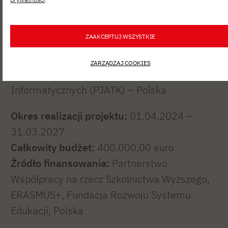
Bułgaria,
Otwarty Uniwersytet Cypru (OUC) – Cypr,
ZAAKCEPTUJ WSZYSTKIE
Uniwersytet Nauk Stosowanych w Tampere
(TAMK) – Finlandia,
ZARZĄDZAJ COOKIES
Polsko-Japońska Akademia Technologii
Informatycznych (PJATK) – Polska
Okres realizacji projektu:
01.04.2024 –
31.03.2027
Całkowity budżet:
400.000,00 euro
Źródło finansowania:
Partnerstwo
Współpracy na rzecz Szkolnictwa Wyższego,
ERASMUS+, Fundacja Rozwoju Systemu
Edukacji, Polska