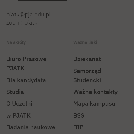
pjatk@pja.edu.pl
zoom: pjatk
Na skróty
Ważne linki
Biuro Prasowe
Dziekanat
PJATK
Samorząd
Dla kandydata
Studencki
Studia
Ważne kontakty
O Uczelni
Mapa kampusu
w PJATK
BSS
Badania naukowe
BIP