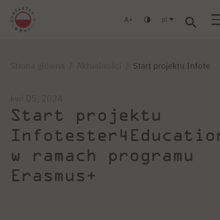
pl
A
Warszawa
Gdańsk
Liceum
Studia podyplomowe
Studia M
Zaloguj się
Strona główna
Aktualności
Start projektu Infote
kwi 05, 2024
Start projektu
Infotester4Educatio
w ramach programu
Erasmus+