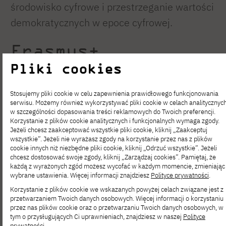
środowisko cyfrowe i przestrzeganie wartości
demokratycznych w epoce cyfrowej.
Erasmus+
Pliki cookies
Tytuł projektu:
Opracowanie i wdrożenie
Stosujemy pliki cookie w celu zapewnienia prawidłowego funkcjonowania
metod edukacji AI oraz narzędzi cyfrowych
serwisu. Możemy również wykorzystywać pliki cookie w celach analitycznyc
w szczególności dopasowania treści reklamowych do Twoich preferencji.
wspierających walkę z dezinformacją
Korzystanie z plików cookie analitycznych i funkcjonalnych wymaga zgody.
Jeżeli chcesz zaakceptować wszystkie pliki cookie, kliknij „Zaakceptuj
Numer projektu:
2023-2-PL01-KA220-
wszystkie”. Jeżeli nie wyrażasz zgody na korzystanie przez nas z plików
HED-000180856
cookie innych niż niezbędne pliki cookie, kliknij „Odrzuć wszystkie”. Jeżeli
chcesz dostosować swoje zgody, kliknij „Zarządzaj cookies”. Pamiętaj, że
Lider konsorcjum:
Science4People (S4P)
każdą z wyrażonych zgód możesz wycofać w każdym momencie, zmieniając
wybrane ustawienia. Więcej informacji znajdziesz
Polityce prywatności
.
spółka z ograniczoną odpowiedzialnością
Korzystanie z plików cookie we wskazanych powyżej celach związane jest z
przetwarzaniem Twoich danych osobowych. Więcej informacji o korzystaniu
Partnerzy projektu:
przez nas plików cookie oraz o przetwarzaniu Twoich danych osobowych, w
tym o przysługujących Ci uprawnieniach, znajdziesz w naszej
Polityce
Uniwersytet Wielkotyrnowski (VTU) –
prywatności
.