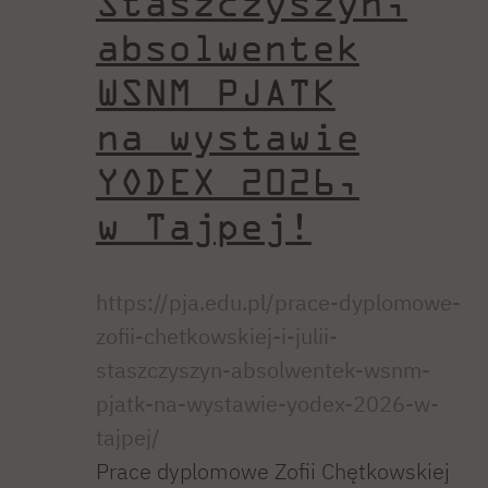
Staszczyszyn,
absolwentek
WSNM PJATK
na wystawie
YODEX 2026,
w Tajpej!
https://pja.edu.pl/prace-dyplomowe-
zofii-chetkowskiej-i-julii-
staszczyszyn-absolwentek-wsnm-
pjatk-na-wystawie-yodex-2026-w-
tajpej/
Prace dyplomowe Zofii Chętkowskiej