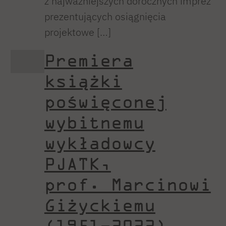
z najważniejszych dorocznych imprez
prezentujących osiągnięcia
projektowe […]
Premiera
książki
poświęconej
wybitnemu
wykładowcy
PJATK,
prof. Marcinowi
Giżyckiemu
(1951–2022)