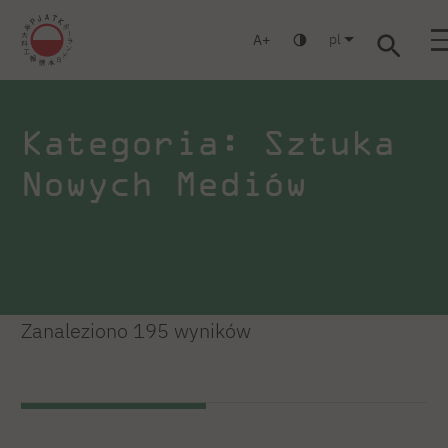
pl
A
Warszawa
Gdańsk
Liceum
Studia podyplomowe
Studia M
Zaloguj się
Kategoria: Sztuka
Nowych Mediów
Zanaleziono 195 wyników