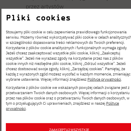
przez artystów
i wykładowców Polsko-Japońskiej
Pliki cookies
Akademii Technik Komputerowych.
Stosujemy pliki cookie w celu zapewnienia prawidłowego funkcjonowania
Przez trzy dni podziemia […]
serwisu. Możemy również wykorzystywać pliki cookie w celach analitycznyc
w szczególności dopasowania treści reklamowych do Twoich preferencji.
Laboratorium
Korzystanie z plików cookie analitycznych i funkcjonalnych wymaga zgody.
Jeżeli chcesz zaakceptować wszystkie pliki cookie, kliknij „Zaakceptuj
Percepcji –
wszystkie”. Jeżeli nie wyrażasz zgody na korzystanie przez nas z plików
cookie innych niż niezbędne pliki cookie, kliknij „Odrzuć wszystkie”. Jeżeli
chcesz dostosować swoje zgody, kliknij „Zarządzaj cookies”. Pamiętaj, że
wystawa dr.
każdą z wyrażonych zgód możesz wycofać w każdym momencie, zmieniając
wybrane ustawienia. Więcej informacji znajdziesz
Polityce prywatności
.
inż. Krzysztofa
Korzystanie z plików cookie we wskazanych powyżej celach związane jest z
przetwarzaniem Twoich danych osobowych. Więcej informacji o korzystaniu
Kalinowskiego
przez nas plików cookie oraz o przetwarzaniu Twoich danych osobowych, w
tym o przysługujących Ci uprawnieniach, znajdziesz w naszej
Polityce
w Galerii
prywatności
.
Infinity of Art
ZAAKCEPTUJ WSZYSTKIE