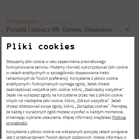
AKTUALNOŚCI
CZE 15, 2026
Przyjdź i zobacz XR_Games Showcase
Pliki cookies
AKTUALNOŚCI
CZE 05, 2026
BonsAI – Twój inteligentny asystent
Stosujemy pliki cookie w celu zapewnienia prawidłowego
na PJATK
funkcjonowania serwisu. Możemy również wykorzystywać pliki cookie
w celach analitycznych w szczególności dopasowania treści
reklamowych do Twoich preferencji. Korzystanie z plików cookie
analitycznych i funkcjonalnych wymaga zgody. Jeżeli chcesz
zaakceptować wszystkie pliki cookie, kliknij „Zaakceptuj wszystkie”.
AKTUALNOŚCI
CZE 02, 2026
Jeżeli nie wyrażasz zgody na korzystanie przez nas z plików cookie
STUDENT SMASH & GRILL PARTY 2.0
innych niż niezbędne pliki cookie, kliknij „Odrzuć wszystkie”. Jeżeli
chcesz dostosować swoje zgody, kliknij „Zarządzaj cookies”. Pamiętaj,
że każdą z wyrażonych zgód możesz wycofać w każdym momencie,
zmieniając wybrane ustawienia. Więcej informacji znajdziesz
Polityce
prywatności
.
AKTUALNOŚCI
CZE 02, 2026
Korzystanie z plików cookie we wskazanych powyżej celach związane
Podsumowanie Konferencji Samorządów
jest z przetwarzaniem Twoich danych osobowych. Więcej informacji o