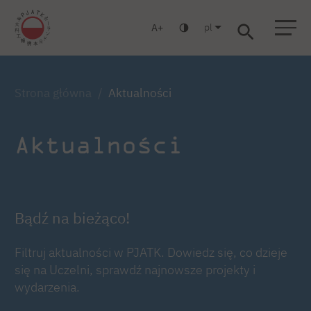
pl
A
Warszawa
Gdańsk
Liceum
Studia podyplomowe
Studia MBA
Zaloguj się
Strona główna
Aktualności
Aktualności
Bądź na bieżąco!
Filtruj aktualności w PJATK. Dowiedz się, co dzieje
się na Uczelni, sprawdź najnowsze projekty i
wydarzenia.