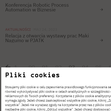
Konferencja Robotic Process
Automation w Biznesie
AKTUALNOŚCI
MAJ 24, 2023
Relacja z otwarcia wystawy prac Maki
Nagumo w PJATK
1
…
90
91
92
93
94
95
Pliki cookies
Stosujemy pliki cookie w celu zapewnienia prawidłowego funkcjonowania 
również wykorzystywać pliki cookie w celach analitycznych w szczególności
reklamowych do Twoich preferencji. Korzystanie z plików cookie analityczny
wymaga zgody. Jeżeli chcesz zaakceptować wszystkie pliki cookie, kliknij „
wszystkie”. Jeżeli nie wyrażasz zgody na korzystanie przez nas z plików cook
niezbędne pliki cookie, kliknij „Odrzuć wszystkie”. Jeżeli chcesz dostosować 