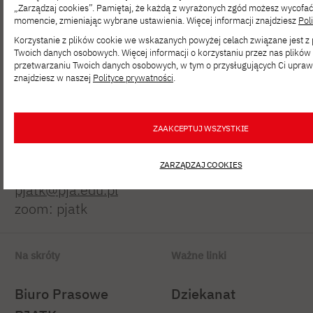
„Zarządzaj cookies”. Pamiętaj, że każdą z wyrażonych zgód możesz wycofa
momencie, zmieniając wybrane ustawienia. Więcej informacji znajdziesz
Pol
Korzystanie z plików cookie we wskazanych powyżej celach związane jest 
Twoich danych osobowych. Więcej informacji o korzystaniu przez nas plików 
Polsko-Japońska Akademia
przetwarzaniu Twoich danych osobowych, w tym o przysługujących Ci upraw
Technik Komputerowych
znajdziesz w naszej
Polityce prywatności
.
ul. Koszykowa 86; 02-008 Warszawa
ZAAKCEPTUJ WSZYSTKIE
tel:
+48 22 58 44 500
fax:
+48 22 58 44 501
ZARZĄDZAJ COOKIES
pjatk@pja.edu.pl
zoom: pjatk
Na skróty
Ważne linki
Biuro Prasowe
Dziekanat