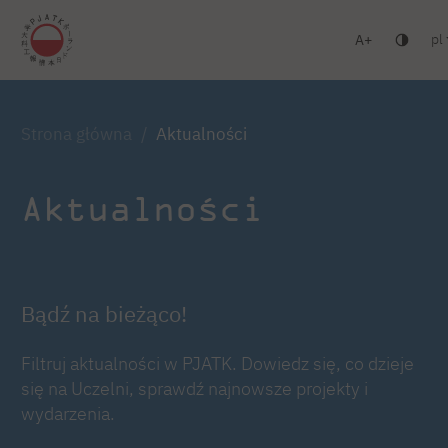
pl
A
Warszawa
Gdańsk
Liceum
Studia podyplomowe
Zaloguj się
Strona główna
Aktualności
Aktualności
Bądź na bieżąco!
Filtruj aktualności w PJATK. Dowiedz się, co dzieje
się na Uczelni, sprawdź najnowsze projekty i
wydarzenia.