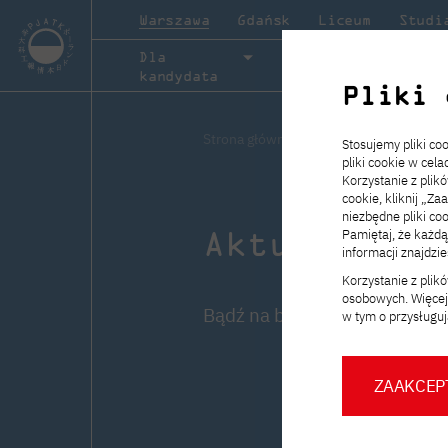
Warszawa
Gdańsk
Liceum
Studi
Dla
Studia
O ucze
kandydata
Pliki 
Informacje ogólne
Informacje ogólne
Informacje ogólne
Informacje ogólne
Strona główna
Aktualności
Stosujemy pliki c
pliki cookie w cel
Rekrutacja trwa!
Zakładka „Studia” przedstawia ofertę edukacyjną PJATK.
Zakładka „w PJATK” to miejsce, w którym pokazujemy życ
Zakładka „Współpraca” zawiera informacje o możliwościa
Nabór na
semestr zimowy
roku akadem
Korzystanie z plik
2026/2027 wystartował 8 kwietnia i potrwa do 30 wrześn
Sprawdź, jakie ścieżki kształcenia oferuje uczelnia i wybie
studenckie w PJATK od środka. Znajdziesz tu informacje o
współpracy z PJATK. Znajdziesz tu materiały dla partnerów
cookie, kliknij „Za
program dopasowany do Twoich zainteresowań i planów n
inicjatywach studentów, wydarzeniach na uczelni oraz proj
aktualne oferty oraz przydatne formularze związane z dzi
niezbędne pliki coo
przyszłość.
które tworzą naszą społeczność.
realizowanymi wspólnie z uczelnią.
Aktualności
Pamiętaj, że każd
Dowiedz się więcej
informacji znajdzi
Korzystanie z pli
Dowiedz się więcej
Dowiedz się więcej!
Dowiedz się więcej
osobowych. Więcej 
Aplikuj teraz!
Bądź na bieżąco!
w tym o przysługuj
Aplikuj teraz!
ZAAKCEP
Strona Biura Karier
Dokumentacja PJATK
Targi Pracy
Zostań ekspertem PJATK
Kurs Zero – roczny artystyczny
Kurs roczny językowy
Praktyki i staże
Informacja na ekrany PJATK
Stopka PJATK