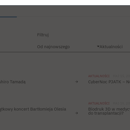
dla szkół ponadpodstawowych
prasowe
Działalność kulturalna
Monitor
Wybrane dyplomy SNM
Studia stacjonarne I st. PL
Efekty uczenia się
Studia stacjonarne I st. EN
Dlaczego warto
ki
Dziekanat
Studia stacjonarne II st. PL
Losy absolwentów
Studia niestacjonarne I st. PL
współpracować z PJATK?
Informator PJATK PL
Studia niestacjonarne II st. PL
Informator PJATK EN
Informator PJATK UA
FAQ
Filtruj
Podstawowe informacje
Interwencja kryzysowa
Materiały pomocnicze
Kontakt
Studia stacjonarne I st. PL
Studia stacjonarne II st. PL
N
Studia niestacjonarne I st. PL
AKTUALNOŚCI
MAJ 15, 2
shiro Tamadą
CyberNoc PJATK – N
e
AKTUALNOŚCI
MAJ 15, 2
tkowy koncert Bartłomieja Olesia
Biodruk 3D w medycyn
do transplantacji?