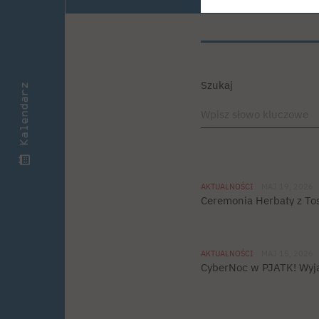
Kurs przygotowawczy –
Kursy internetowe
Organizacja wydarzeń PJATK
Studia stacjonarne II st. PL
rysunek i malarstwo
Kurs maturalny z matematyki
Kurs maturalny z informaty
Szukaj
Kalendarz
O drużynie
Dywizje
Rekrutacja
Osiągnięcia
Konkursy
Galeria
Kontakt
Studia stacjonarne I st. EN
Studia stacjonarne II st. E
AKTUALNOŚCI
MAJ 19, 2026
Ceremonia Herbaty z To
O wydawnictwie
Dobre praktyki wydawnicz
AKTUALNOŚCI
MAJ 15, 2026
Sklep online
Kontakt
CyberNoc w PJATK! Wyją