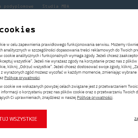
a podyplomowe
Studia MBA
Badania
Dla
Dl
lni
w PJATK
naukowe
studenta
pr
cookies
ookie w celu zapewnienia prawidłowego funkcjonowania serwisu. Możemy równi
ach analitycznych w szczególności dopasowania treści reklamowych do Twoich pre
ie
ch
ickiego
Transfer z innej uczelni
Studia stacjonarne I st. PL
Wymiana z Japonią
JICA
Opłaty za studia
Studia stacjonarne I st. EN
Erasmus+
Wirtualna Polska
ów cookie analitycznych i funkcjonalnych wymaga zgody. Jeżeli chcesz zaakcepto
ia.
rz
,
Redukcja czesnego
Studia stacjonarne II st. PL
Uczelnie partnerskie
Orange Polska
Stypendia
Studia stacjonarne II st. EN
Dla studentów
akceptuj wszystkie”. Jeżeli nie wyrażasz zgody na korzystanie przez nas z plików
a
ektach,
ałaniami
kie, kliknij „Odrzuć wszystkie”. Jeżeli chcesz dostosować swoje zgody, kliknij „Z
Dni otwarte PJATK
Studia niestacjonarne I st. PL
Mobilność kadry
Wirtualny spacer po uczelni
Studia niestacjonarne II st. PL
Staże w Japonii
ą z wyrażonych zgód możesz wycofać w każdym momencie, zmieniając wybrane u
Kalendarium wydarzeń
Studia niestacjonarne blended
Kontakt
Rozkład roku akademickiego
Studia niestacjonarne blended
esz
Polityce prywatności
.
rekrutacyjnych
learning * I st. PL
learning * I st. EN
ków cookie we wskazanych powyżej celach związane jest z przetwarzaniem Twoi
Konsultacje teczek SNM
Studia niestacjonarne blended
Kontakt
informacji o korzystaniu przez nas plików cookie oraz o przetwarzaniu Twoich
* Z wykorzystaniem metod i technik
learning * II st. PL
Filtruj aktualności w PJATK. Dowiedz się, co
ących Ci uprawnieniach, znajdziesz w naszej
Polityce prywatności
.
kształcenia na odległość
Uczelni, sprawdź najnowsze projekty i wyda
TUJ WSZYSTKIE
Z
O nas
O Biurze Prasowym
Organy
Press pack
Dla nowych studentów
Spotkania tematyczne z PJATK
Komisje
Aktualności i komunikaty
Delegaci
Baza ekspertów PJATK