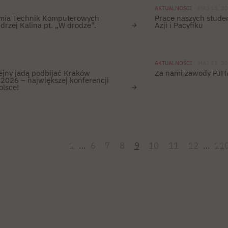
AKTUALNOŚCI
MAJ 15, 2
mia Technik Komputerowych
Prace naszych stud
rzej Kalina pt. „W drodze”.
Azji i Pacyfiku
AKTUALNOŚCI
MAJ 13, 2
lejny jadą podbijać Kraków
Za nami zawody PJHA
 2026 – największej konferencji
lsce!
1
…
6
7
8
9
10
11
12
…
11