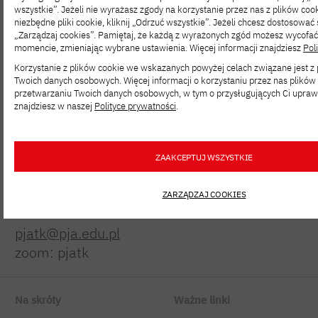
wszystkie”. Jeżeli nie wyrażasz zgody na korzystanie przez nas z plików cook
niezbędne pliki cookie, kliknij „Odrzuć wszystkie”. Jeżeli chcesz dostosować 
„Zarządzaj cookies”. Pamiętaj, że każdą z wyrażonych zgód możesz wycofa
momencie, zmieniając wybrane ustawienia. Więcej informacji znajdziesz
Pol
Korzystanie z plików cookie we wskazanych powyżej celach związane jest 
Twoich danych osobowych. Więcej informacji o korzystaniu przez nas plików 
przetwarzaniu Twoich danych osobowych, w tym o przysługujących Ci upraw
Polsko-Japońska Akademia
znajdziesz w naszej
Polityce prywatności
.
Technik Komputerowych
ul. Koszykowa 86; 02-008 Warszawa
ZAAKCEPTUJ WSZYSTKIE
tel:
+48 22 58 44 500
fax:
+48 22 58 44 501
ZARZĄDZAJ COOKIES
pjatk@pja.edu.pl
zoom: pjatk
Na skróty
Ważne linki