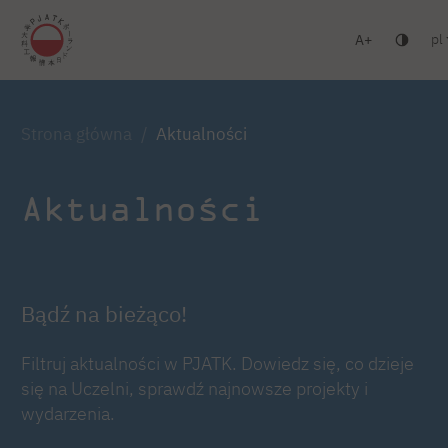
pl
A
Warszawa
Gdańsk
Liceum
Studia podyplomowe
Zaloguj się
Strona główna
Aktualności
Aktualności
Bądź na bieżąco!
Filtruj aktualności w PJATK. Dowiedz się, co dzieje
się na Uczelni, sprawdź najnowsze projekty i
wydarzenia.