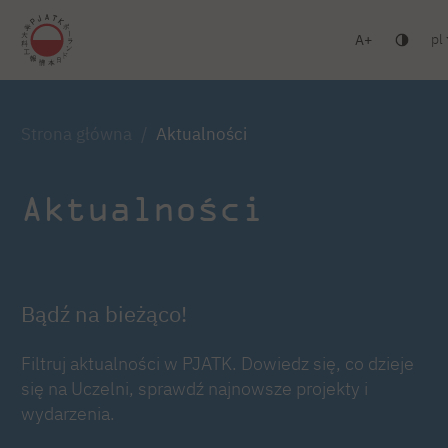
pl
A
Warszawa
Gdańsk
Liceum
Studia podyplomowe
Zaloguj się
Strona główna
Aktualności
Aktualności
Bądź na bieżąco!
Filtruj aktualności w PJATK. Dowiedz się, co dzieje
się na Uczelni, sprawdź najnowsze projekty i
wydarzenia.