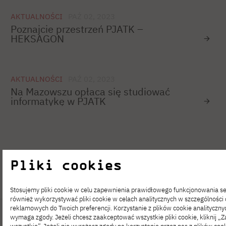
AKTUALNOŚCI
PAŹ 02, 2023
Poznajcie przestrzeń PJATK –
HEKSAGON
AKTUALNOŚCI
PAŹ 02, 2023
Na Mazowszu opłaca się studiować
informatykę w PJATK
1
…
82
83
84
85
86
87
Pliki cookies
Stosujemy pliki cookie w celu zapewnienia prawidłowego funkcjonowania 
również wykorzystywać pliki cookie w celach analitycznych w szczególności
reklamowych do Twoich preferencji. Korzystanie z plików cookie analityczny
wymaga zgody. Jeżeli chcesz zaakceptować wszystkie pliki cookie, kliknij „