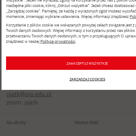
wszystkie”. Jeżeli nie wyrażasz zgody na korzystanie przez nas z plików cook
niezbędne pliki cookie, kliknij „Odrzuć wszystkie”. Jeżeli chcesz dostosować 
„Zarządzaj cookies”. Pamiętaj, że każdą z wyrażonych zgód możesz wycofa
momencie, zmieniając wybrane ustawienia. Więcej informacji znajdziesz
Pol
Korzystanie z plików cookie we wskazanych powyżej celach związane jest 
Twoich danych osobowych. Więcej informacji o korzystaniu przez nas plików 
Polsko-Japońska Akademia
przetwarzaniu Twoich danych osobowych, w tym o przysługujących Ci upraw
znajdziesz w naszej
Polityce prywatności
.
Technik Komputerowych
ul. Koszykowa 86; 02-008 Warszawa
ZAAKCEPTUJ WSZYSTKIE
tel:
+48 22 58 44 500
fax:
+48 22 58 44 501
ZARZĄDZAJ COOKIES
pjatk@pja.edu.pl
zoom: pjatk
Na skróty
Ważne linki