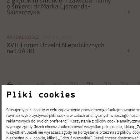
Z głębokim smutkiem zawiadamiamy
o śmierci dr Marka Ejsmonda-
Ślusarczyka
AKTUALNOŚCI
KWI 01, 2024
XVII Forum Uczelni Niepublicznych
na PJATK!
1
…
68
69
70
71
72
73
Pliki cookies
Stosujemy pliki cookie w celu zapewnienia prawidłowego funkcjonowania 
również wykorzystywać pliki cookie w celach analitycznych w szczególności
reklamowych do Twoich preferencji. Korzystanie z plików cookie analityczny
wymaga zgody. Jeżeli chcesz zaakceptować wszystkie pliki cookie, kliknij „
wszystkie”. Jeżeli nie wyrażasz zgody na korzystanie przez nas z plików cook
niezbędne pliki cookie, kliknij „Odrzuć wszystkie”. Jeżeli chcesz dostosować 