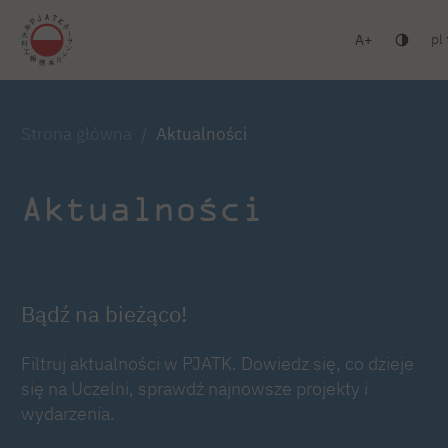
pl
A
Warszawa
Gdańsk
Liceum
Studia podyplomowe
Zaloguj się
Strona główna
Aktualności
Aktualności
Bądź na bieżąco!
Filtruj aktualności w PJATK. Dowiedz się, co dzieje
się na Uczelni, sprawdź najnowsze projekty i
wydarzenia.