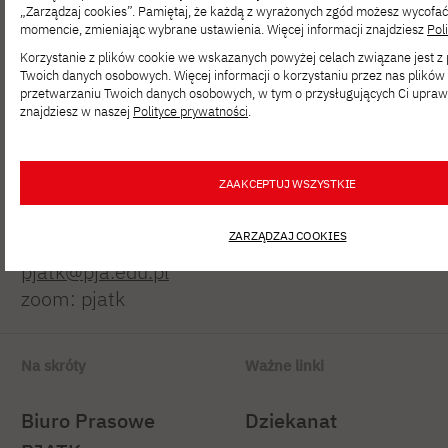
„Zarządzaj cookies”. Pamiętaj, że każdą z wyrażonych zgód możesz wycofa
momencie, zmieniając wybrane ustawienia. Więcej informacji znajdziesz
Pol
Korzystanie z plików cookie we wskazanych powyżej celach związane jest 
Twoich danych osobowych. Więcej informacji o korzystaniu przez nas plików 
Polsko-Japońska Akademia
przetwarzaniu Twoich danych osobowych, w tym o przysługujących Ci upraw
Technik Komputerowych
znajdziesz w naszej
Polityce prywatności
.
ul. Koszykowa 86; 02-008 Warszawa
ZAAKCEPTUJ WSZYSTKIE
tel:
+48 22 58 44 500
fax:
+48 22 58 44 501
ZARZĄDZAJ COOKIES
pjatk@pja.edu.pl
zoom: pjatk
Na skróty
Ważne linki
Biuro Prasowe
Dziekanat