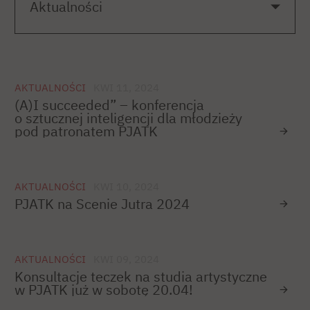
AKTUALNOŚCI
KWI 11, 2024
(A)I succeeded” – konferencja
o sztucznej inteligencji dla młodzieży
pod patronatem PJATK
AKTUALNOŚCI
KWI 10, 2024
PJATK na Scenie Jutra 2024
AKTUALNOŚCI
KWI 09, 2024
Konsultacje teczek na studia artystyczne
w PJATK już w sobotę 20.04!