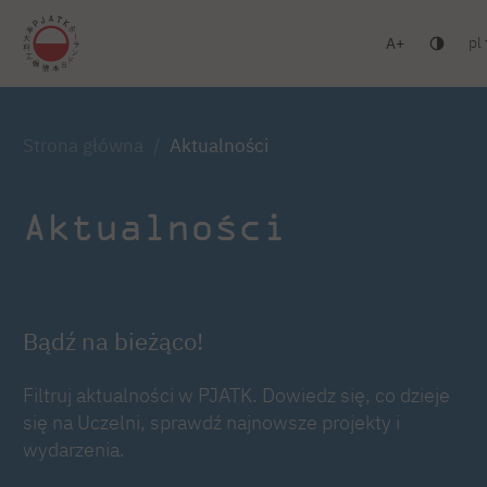
pl
A
Warszawa
Gdańsk
Liceum
Studia podyplomowe
Zaloguj się
Strona główna
Aktualności
Aktualności
Bądź na bieżąco!
Filtruj aktualności w PJATK. Dowiedz się, co dzieje
się na Uczelni, sprawdź najnowsze projekty i
wydarzenia.