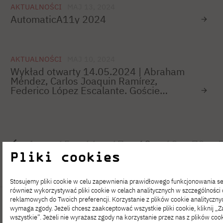
AKTUALNOŚCI
MAJ 13, 2024
AutomaticA11y 2024
AKTUALNOŚCI
MAJ 10, 2024
Wykład otwarty 14.05.2024 | Abraham
Méndez, Carlos Joaquin Ramírez,
Federico López Escalante. Goście
z Meksyku w PJATK
1
…
65
66
67
68
69
70
Pliki cookies
Stosujemy pliki cookie w celu zapewnienia prawidłowego funkcjonowania 
również wykorzystywać pliki cookie w celach analitycznych w szczególności
reklamowych do Twoich preferencji. Korzystanie z plików cookie analityczny
wymaga zgody. Jeżeli chcesz zaakceptować wszystkie pliki cookie, kliknij „
wszystkie”. Jeżeli nie wyrażasz zgody na korzystanie przez nas z plików cook