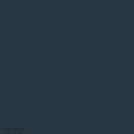
Rekrutacja
czas start: