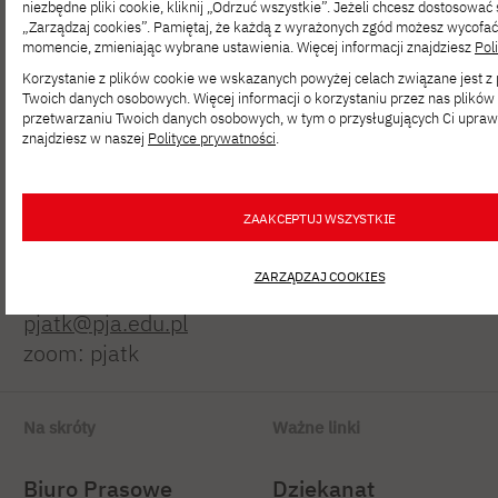
niezbędne pliki cookie, kliknij „Odrzuć wszystkie”. Jeżeli chcesz dostosować 
„Zarządzaj cookies”. Pamiętaj, że każdą z wyrażonych zgód możesz wycofa
momencie, zmieniając wybrane ustawienia. Więcej informacji znajdziesz
Pol
Korzystanie z plików cookie we wskazanych powyżej celach związane jest 
Twoich danych osobowych. Więcej informacji o korzystaniu przez nas plików 
Polsko-Japońska Akademia
przetwarzaniu Twoich danych osobowych, w tym o przysługujących Ci upraw
Technik Komputerowych
znajdziesz w naszej
Polityce prywatności
.
ul. Koszykowa 86; 02-008 Warszawa
ZAAKCEPTUJ WSZYSTKIE
tel:
+48 22 58 44 500
fax:
+48 22 58 44 501
ZARZĄDZAJ COOKIES
pjatk@pja.edu.pl
zoom: pjatk
Na skróty
Ważne linki
Biuro Prasowe
Dziekanat