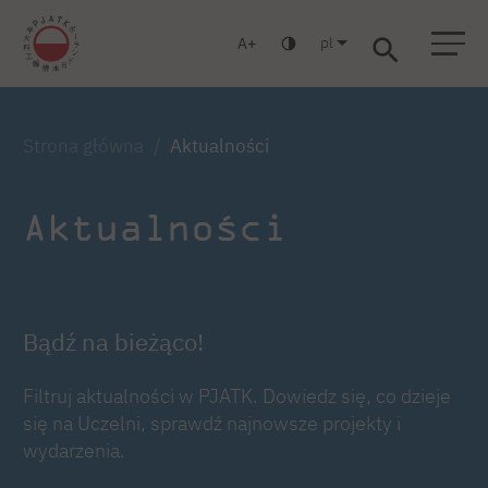
pl
A
Warszawa
Gdańsk
Liceum
Studia podyplomowe
Studia MBA
Zaloguj się
Strona główna
Aktualności
Aktualności
Bądź na bieżąco!
Filtruj aktualności w PJATK. Dowiedz się, co dzieje
się na Uczelni, sprawdź najnowsze projekty i
wydarzenia.