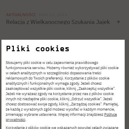
AKTUALNOŚCI
MAR 30, 2024
Relacja z Wielkanocnego Szukania Jajek
AKTUALNOŚCI
MAR 29, 2024
Pliki cookies
Szczyt Przewodniczących Samorządów
Studenckich Stołecznych Uczelni
Niepublicznych
Stosujemy pliki cookie w celu zapewnienia prawidłowego
funkcjonowania serwisu. Możemy również wykorzystywać pliki cookie
w celach analitycznych w szczególności dopasowania treści
reklamowych do Twoich preferencji. Korzystanie z plików cookie
analitycznych i funkcjonalnych wymaga zgody. Jeżeli chcesz
AKTUALNOŚCI
MAR 20, 2024
zaakceptować wszystkie pliki cookie, kliknij „Zaakceptuj wszystkie”.
Relacja z wyjazdu Wintegral 2024
Jeżeli nie wyrażasz zgody na korzystanie przez nas z plików cookie
innych niż niezbędne pliki cookie, kliknij „Odrzuć wszystkie”. Jeżeli
chcesz dostosować swoje zgody, kliknij „Zarządzaj cookies”. Pamiętaj,
że każdą z wyrażonych zgód możesz wycofać w każdym momencie,
zmieniając wybrane ustawienia. Więcej informacji znajdziesz
Polityce
AKTUALNOŚCI
LUT 29, 2024
prywatności
.
Spotkanie Przewodniczącego
Korzystanie z plików cookie we wskazanych powyżej celach związane